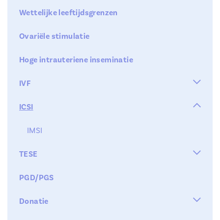
Wettelijke leeftijdsgrenzen
Ovariële stimulatie
Hoge intrauteriene inseminatie

IVF


ICSI
IVF
AHA
IMSI
Stap 1 : de hormonale stimulatie

TESE
Blastocystentransfer
Stap 2 : het oppikken van de eitjes
PGD/PGS
micro-tese
Stap 3 : de bevruchting

Donatie
Stap 4 : de terugplaatsing