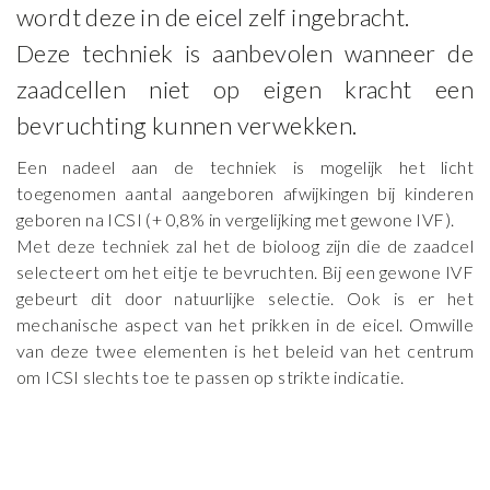
wordt deze in de eicel zelf ingebracht.
Deze techniek is aanbevolen wanneer de
zaadcellen niet op eigen kracht een
bevruchting kunnen verwekken.
Een nadeel aan de techniek is mogelijk het licht
Fertility Clinic
toegenomen aantal aangeboren afwijkingen bij kinderen
geboren na ICSI (+ 0,8% in vergelijking met gewone IVF).
Team
Met deze techniek zal het de bioloog zijn die de zaadcel
Onderzoeken
selecteert om het eitje te bevruchten. Bij een gewone IVF
gebeurt dit door natuurlijke selectie. Ook is er het
Behandelingen
mechanische aspect van het prikken in de eicel. Omwille
Nieuws
van deze twee elementen is het beleid van het centrum
om ICSI slechts toe te passen op strikte indicatie.
Symposium
Contact
Medicatie toedienen