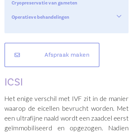
Cryopreservatie van gameten
Kid
Stap 5 : de nabehandeling

Operatieve behandelingen
OR

Operatieve laparoscopie
Operatieve hysteroscopie
Verwijderen eierstok-cyste
Afspraak maken
Operatief herstel zaadleiders
Eileiderheelkunde
Verwijderen van vleesbomen
ICSI
Endrometriose
Het enige verschil met IVF zit in de manier
Operatief herstel sterilisatie bij de vrouw
waarop de eicellen bevrucht worden. Met
een ultrafijne naald wordt een zaadcel eerst
geïmmobiliseerd en opgezogen. Nadien