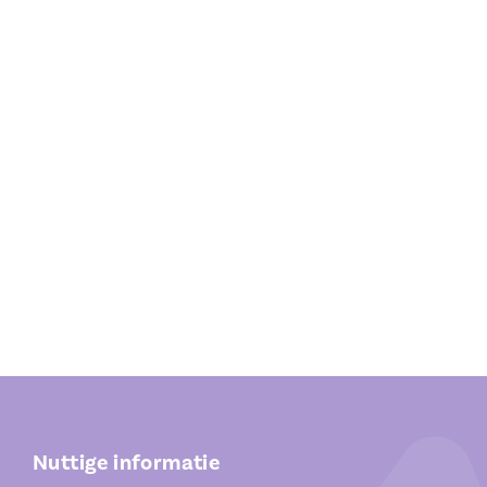
Documenten
Locaties
FR
EN
NL
Nuttige informatie